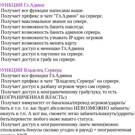
ФУНКЦИИ Гл.Админ
• Получает все функции написаны выше.
• Получает префикс в чате "Гл.Админ" на сервере.
• Получает максимальное звание на севере.
• Получает возможность банить навсегда.
• Получает возможность банить админов сервера.
• Получает возможность узнавать IP адрес игроков
• Получает возможность менять карту.
• Получает доступ к менюшке Гл.Админа
• Получает доступ к паутинке на сервере.
 Получает доступ к грабу на сервере.
ФУНКЦИИ Владелец Сервера
• Получает все функции Гл.Админа
• Получает префикс в чате "Владелец Сервера" на сервере.
• Получает доступ к разбану игроков через сам сервер.
• Получает доступ к неограниченному грабу/хуку, то есть
НЕОГРАНИЧЕННАЯ ВЛАСТЬ:)
• Получает иммунитет от бана/кика/перевод игроков/ударить/
убить и т.п. т.е. вас будет абсолютно НЕВОЗМОЖНО забанить/
кикнуть и т.п. А вот вы, сможете легко забанить/кикнуть/ударить/
убить/перевести любого ниже вашего статуса.
• Получает доступ к неограниченному /anew меню(можно
использовать бонусы сколько угодно в раунд) + неограниченная