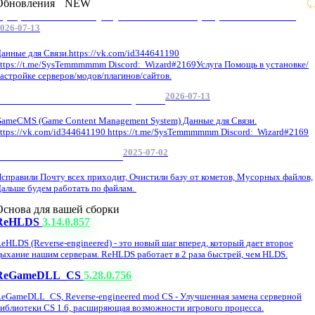
Обновления
NEW
Профессиональные услуги по CS 1.6 / серверным системам
026-07-13
анные для Связи.https://vk.com/id344641190
ttps://t.me/SysTemmmmmm Discord: Wizard#2169Услуга Помощь в установке/
астройке серверов/модов/плагинов/сайтов.
2026-07-13
GameCMS Установка Настройка
ameCMS (Game Content Management System) Данные для Связи.
ttps://vk.com/id344641190 https://t.me/SysTemmmmmm Discord: Wizard#2169
2025-07-02
Обнова Фиксы на сайте.
справили Почту всех приходит, Очистили базу от кометов, Мусорных файлов,
альше будем работать по файлам.
Основа для вашей сборки
ReHLDS
3.14.0.857
eHLDS (Reverse-engineered) - это новый шаг вперед, который дает второе
ыхание нашим серверам. ReHLDS работает в 2 раза быстрей, чем HLDS.
ReGameDLL_CS
5.28.0.756
eGameDLL_CS, Reverse-engineered mod CS - Улучшенная замена серверной
иблиотеки CS 1.6, расширяющая возможности игрового процесса.