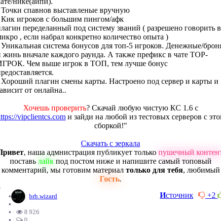
чате/нике(айпи).
- Точки спавнов выставленые вручную
- Кик игроков с большим пингом/афк
плагин переделанный под систему званий ( разрешено говорить в
микро , если набрал конкретно количество опыта )
- Уникальная система бонусов для топ-5 игроков. Денежные/брон
и жинь вначале каждого раунда. А также префикс в чате TOP-
ИГРОК. Чем выше игрок в ТОП, тем лучше бонус
предоставляется.
- Хороший плагин смены карты. Настроено под сервер и карты и
зависит от онлайна..
Хочешь проверить
? Скачай любую чистую КС 1.6 с
ttps://vipclientcs.com
и зайди на любой из тестовых серверов с это
сборкой!"
Скачать с зеркала
Привет
, наша адмнистрация публикует только
пушечный контен
поставь
лайк
под постом ниже и напишите самый топовый
комментарий, мы готовим материал
только для тебя
, любимый
Гость
.
0
И
сточник
+2
brb.wizard
8 926
0