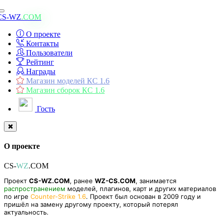
Toggle
CS-WZ
.COM
navigation
О проекте
Контакты
Пользователи
Рейтинг
Награды
Магазин моделей КС 1.6
Магазин сборок КС 1.6
Гость
О проекте
CS-
WZ
.COM
Проект
CS-WZ.COM
, ранее
WZ-CS.COM
, занимается
распространением
моделей, плагинов, карт и других материалов
по игре
Counter-Strike 1.6
. Проект был основан в 2009 году и
пришёл на замену другому проекту, который потерял
актуальность.