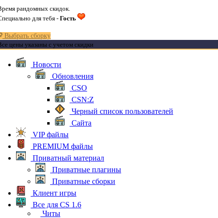
Время рандомных скидок.
Специально для тебя -
Гость
Выбрать сборку
Все цены указаны с учетом скидки
Новости
Обновления
CSO
CSN:Z
Черный список пользователей
Сайта
VIP файлы
PREMIUM файлы
Приватный материал
Приватные плагины
Приватные сборки
Клиент игры
Все для CS 1.6
Читы