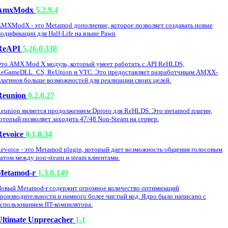
AmxModx
5.2.9.4
MXModX - это Metamod дополнение, которое позволяет создавать новые
одификации для Half-Life на языке Pawn
ReAPI
5.26.0.338
то AMX Mod X модуль, который умеет работать с API ReHLDS,
eGameDLL_CS, ReUnion и VTC. Это предоставляет разработчикам AMXX-
лагинов больше возможностей для реализации своих целей.
Reunion
0.2.0.27
eunion является продолжением Dproto для ReHLDS. Это metamod плагин,
оторый позволяет заходить 47/48 Non-Steam на сервер.
Revoice
0.1.0.34
evoice - это Metamod plugin, который дает возможность общения голосовым
атом между non-steam и steam клиентами.
Metamod-r
1.3.0.149
овый Metamod-r содержит огромное количество оптимизаций
роизводительности и намного более чистый код. Ядро было написано с
спользованием JIT-компилятора.
Ultimate Unprecacher
1.1