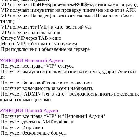
• VIP получает 105HP+Броня+шлем+800$+кусачки каждый раунд
• VIP получает иммунитет на проверку пинга+не кикнет за AFK
• VIP получает Damager (показывает сколько HP вы отняли\вам
отняли)
• VIP получает тег [VIP] в чате+зеленый чат
• VIP получает пароль на ник
• Статус VIP через TAB меню
• Меню [VIP] c бесплатным оружием
• При подключении объявление на сервере
ФУНКЦИИ Неполный Админ
• Получает все права *VIP* статуса
• Получает иммунитет(нельзя забанить/кикнуть, ударить/убить и
.п)
• Получает 3х весовой голос в голосованиях
• Получает возможность за всеми наблюдать
• Получает [ADMIN] тег в чате + возможность писать по середин
экрана разными цветами
ФУНКЦИИ Полный Админ
• Получает все права *VIP* и *Неполный Админ*
• Получает доступ к AMXmodmenu
• Получает 2 прыжка
• Получает бесконечные бонусы