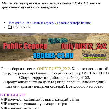
Мы те, кто продолжают заниматься Counter-Strike 1.6, так как
для нашего проекта это интересно.
Готовый сервер «ONLY DUST2_2X2» для CS 1.6
Все для CS 1.6
/
Готовые сервера
/
Готовые сервера [Public]
2025-07-02
Слив сборки проекта
ONLY DUST2_2X2
. Хорошо настроенный
сервер, с хорошей прибылью.. Раскрутить сервер ОЧЕНЬ ЛЕГКО
Сборка корректно работает на билде 6153.
- Продуманная система доната ( вип/неполный админ/админ /
главный админ / владелец сервера). Все хорошо настроено
ФУНКЦИИ VIP
• VIP получает халявные гранаты каждый раунд
• VIP получает уникальную модель игрок
• VIP получает парашют