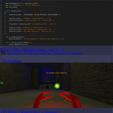
Плагин [DR] «Homeless Game» для CS 1.6
Все для CS 1.6
/
Плагины для CS 1.6
/
Плагины для [Deathrun]
Подробнее
[ZP] Addon - Nemesis Skill — вариант 2