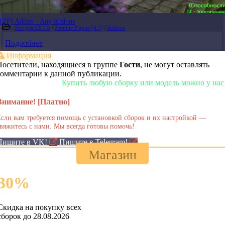
[ZP] Addon - Any Addons
Все для CS 1.6
/
Zombie Plague [4.3]
/
Addons
Подробнее
Информация
Посетители, находящиеся в группе
Гости
, не могут оставлять
комментарии к данной публикации.
Купить любую сборку или модель можно у нас в мага
Внимание! [Платно]
сли вам требуется помощь с установкой сборок и их настройкой —
вяжитесь с нами. Мы всегда готовы помочь!
Пишите в VK!
Пишите в Telegram!
Магазин
30
%
Скидка на покупку всех
сборок до 28.08.2026