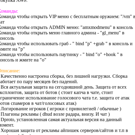
покупка AWP.
Команды:
Команда чтобы открыть VIP меню с бесплатным оружием: "/vm" 
чат
Команда чтобы открыть ADMIN меню: "amxmodmenu" в консоль
Команда чтобы открыть меню главного админа - "gl_menu" в
консоль
оманда чтобы использовать граб - " bind "p" +grab " в консоль и
жмите на "p"
Команда чтобы использовать паутинку - " bind "o" +hook " в
консоль и жмите на "o"
Описание:
- Качественно настроена сборка, без лишней нагрузки. Сборка
работает по пару месяцев без падений.
- Вся актуальная защита на сегодняшний день. Защита от всех
ксплоитов, защита от ботов ( стоит капча в чате, стоит
ограничение использование голосового чата т.е. защита от атак
ботов спамеров в чат/голосовых атак)
- Логирование игроков ( игроки с привилегией / обычные )
 Плагины рекламы ( dhud возле радара, внизу. И чат )
- Dproto, установленная самая актуальная версия на данный
момент.
- Хорошая защита от рекламы айпишек серверов/сайтов и т.п в