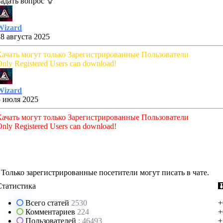
Задать вопрос
Wizard
28 августа 2025
Качать могут только Зарегистрированные Пользователи
nly Registered Users can download!
Wizard
5 июля 2025
Качать могут только Зарегистрированные Пользователи
nly Registered Users can download!
Только зарегистрированные посетители могут писать в чате.
Статистика
Всего статей
2530
+
Комментариев
224
+
Пользователей
: 46493
+