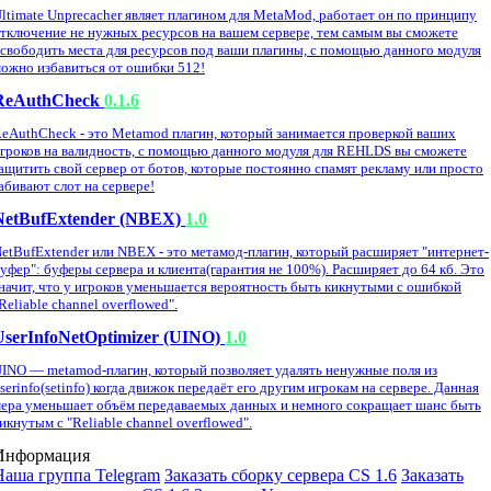
ltimate Unprecacher являет плагином для MetaMod, работает он по принципу
тключение не нужных ресурсов на вашем сервере, тем самым вы сможете
свободить места для ресурсов под ваши плагины, с помощью данного модуля
ожно избавиться от ошибки 512!
ReAuthCheck
0.1.6
eAuthCheck - это Metamod плагин, который занимается проверкой ваших
гроков на валидность, с помощью данного модуля для REHLDS вы сможете
ащитить свой сервер от ботов, которые постоянно спамят рекламу или просто
абивают слот на сервере!
NetBufExtender (NBEX)
1.0
etBufExtender или NBEX - это метамод-плагин, который расширяет "интернет-
уфер": буферы сервера и клиента(гарантия не 100%). Расширяет до 64 кб. Это
начит, что у игроков уменьшается вероятность быть кикнутыми с ошибкой
Reliable channel overflowed".
UserInfoNetOptimizer (UINO)
1.0
INO — metamod-плагин, который позволяет удалять ненужные поля из
serinfo(setinfo) когда движок передаёт его другим игрокам на сервере. Данная
ера уменьшает объём передаваемых данных и немного сокращает шанс быть
икнутым с "Reliable channel overflowed".
Информация
Наша группа Telegram
Заказать сборку сервера CS 1.6
Заказать