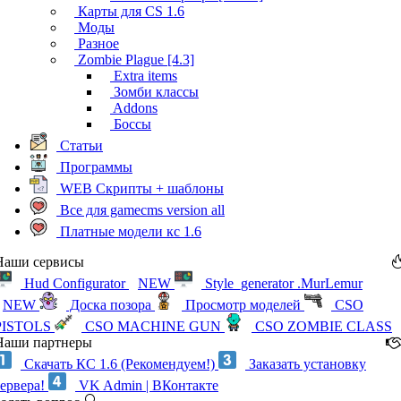
Карты для CS 1.6
Моды
Разное
Zombie Plague [4.3]
Extra items
Зомби классы
Addons
Боссы
Статьи
Программы
WEB Скрипты + шаблоны
Все для gamecms version all
Платные модели кс 1.6
Наши сервисы
Hud Configurator
NEW
Style_generator .MurLemur
NEW
Доска позора
Просмотр моделей
CSO
PISTOLS
CSO MACHINE GUN
CSO ZOMBIE CLASS
Наши партнеры
Скачать КС 1.6 (Рекомендуем!)
Заказать установку
сервера!
VK Admin | ВКонтакте