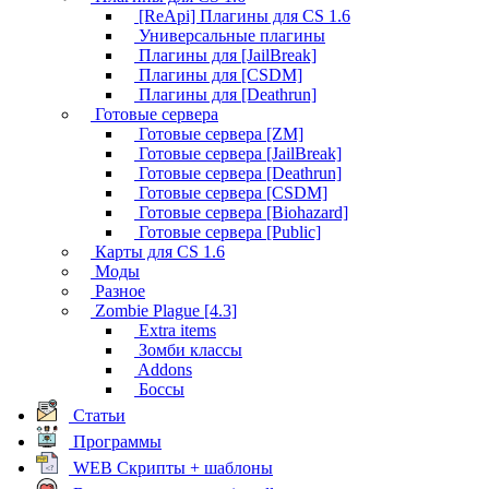
[ReApi] Плагины для CS 1.6
Универсальные плагины
Плагины для [JailBreak]
Плагины для [CSDM]
Плагины для [Deathrun]
Готовые сервера
Готовые сервера [ZM]
Готовые сервера [JailBreak]
Готовые сервера [Deathrun]
Готовые сервера [CSDM]
Готовые сервера [Biohazard]
Готовые сервера [Public]
Карты для CS 1.6
Моды
Разное
Zombie Plague [4.3]
Extra items
Зомби классы
Addons
Боссы
Статьи
Программы
WEB Скрипты + шаблоны