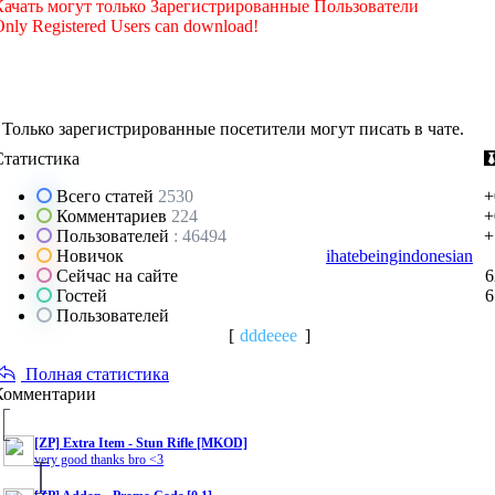
Качать могут только Зарегистрированные Пользователи
nly Registered Users can download!
Только зарегистрированные посетители могут писать в чате.
Статистика
Всего статей
2530
+
Комментариев
224
+
Пользователей
: 46494
+
Новичок
ihatebeingindonesian
Сейчас на сайте
6
Гостей
6
Пользователей
[
dddeeee
]
Полная статистика
Комментарии
[ZP] Extra Item - Stun Rifle [MKOD]
very good thanks bro <3