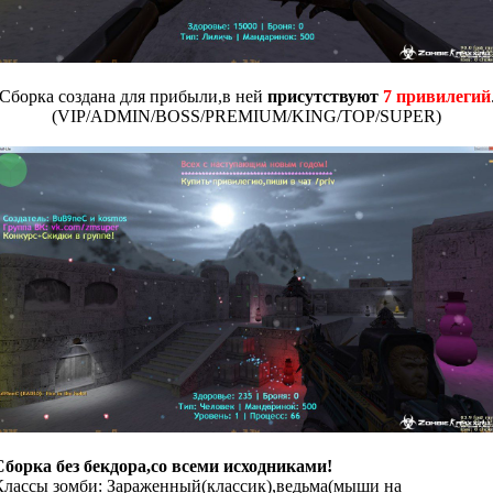
Сборка создана для прибыли,в ней
присутствуют
7 привилегий
(VIP/ADMIN/BOSS/PREMIUM/KING/TOP/SUPER)
Сборка без бекдора,со всеми исходниками!
Классы зомби: Зараженный(классик),ведьма(мыши на