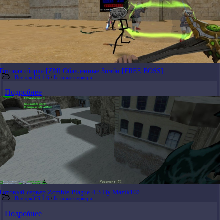
Готовая сборка [ZM] Обалденные Зомби [FREE BOSS]
Все для CS 1.6
/
Готовые сервера
Подробнее
Готовый сервер Zombie Plague 4.3 By Mazik102
Все для CS 1.6
/
Готовые сервера
Подробнее