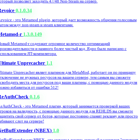
оторый позволяет заходить 47/48 Non-Steam на сервер.
Revoice
0.1.0.34
evoice - это Metamod plugin, который дает возможность общения голосовым
атом между non-steam и steam клиентами.
Metamod-r
1.3.0.149
овый Metamod-r содержит огромное количество оптимизаций
роизводительности и намного более чистый код. Ядро было написано с
спользованием JIT-компилятора.
Ultimate Unprecacher
1.1
ltimate Unprecacher являет плагином для MetaMod, работает он по принципу
тключение не нужных ресурсов на вашем сервере, тем самым вы сможете
свободить места для ресурсов под ваши плагины, с помощью данного модуля
ожно избавиться от ошибки 512!
ReAuthCheck
0.1.6
eAuthCheck - это Metamod плагин, который занимается проверкой ваших
гроков на валидность, с помощью данного модуля для REHLDS вы сможете
ащитить свой сервер от ботов, которые постоянно спамят рекламу или просто
абивают слот на сервере!
NetBufExtender (NBEX)
1.0
etBufExtender или NBEX - это метамод-плагин, который расширяет "интернет-