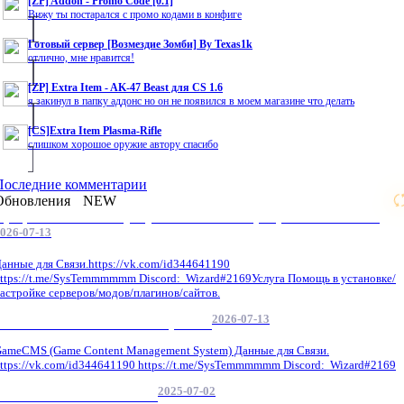
[ZP] Addon - Promo Code [0.1]
Вижу ты постарался с промо кодами в конфиге
Готовый сервер [Возмездие Зомби] By Texas1k
отлично, мне нравится!
[ZP] Extra Item - AK-47 Beast для CS 1.6
я закинул в папку аддонс но он не появился в моем магазине что делать
[CS]Extra Item Plasma-Rifle
слишком хорошое оружие автору спасибо
Последние комментарии
Обновления
NEW
Профессиональные услуги по CS 1.6 / серверным системам
026-07-13
анные для Связи.https://vk.com/id344641190
ttps://t.me/SysTemmmmmm Discord: Wizard#2169Услуга Помощь в установке/
астройке серверов/модов/плагинов/сайтов.
2026-07-13
GameCMS Установка Настройка
ameCMS (Game Content Management System) Данные для Связи.
ttps://vk.com/id344641190 https://t.me/SysTemmmmmm Discord: Wizard#2169
2025-07-02
Обнова Фиксы на сайте.