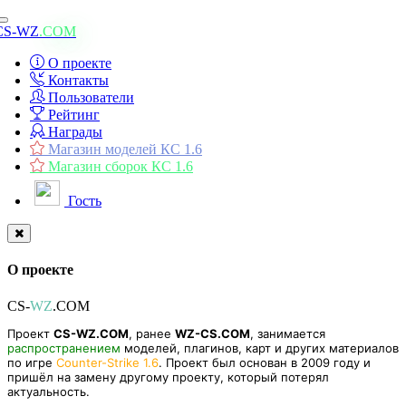
Toggle
CS-WZ
.COM
navigation
О проекте
Контакты
Пользователи
Рейтинг
Награды
Магазин моделей КС 1.6
Магазин сборок КС 1.6
Гость
О проекте
CS-
WZ
.COM
Проект
CS-WZ.COM
, ранее
WZ-CS.COM
, занимается
распространением
моделей, плагинов, карт и других материалов
по игре
Counter-Strike 1.6
. Проект был основан в 2009 году и
пришёл на замену другому проекту, который потерял
актуальность.