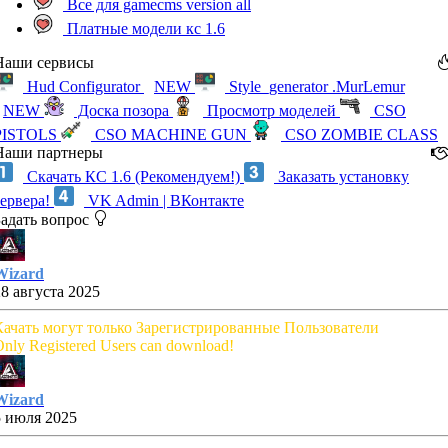
Все для gamecms version all
Платные модели кс 1.6
Наши сервисы
Hud Configurator
NEW
Style_generator .MurLemur
NEW
Доска позора
Просмотр моделей
CSO
PISTOLS
CSO MACHINE GUN
CSO ZOMBIE CLASS
Наши партнеры
Скачать КС 1.6 (Рекомендуем!)
Заказать установку
сервера!
VK Admin | ВКонтакте
Задать вопрос
Wizard
28 августа 2025
Качать могут только Зарегистрированные Пользователи
nly Registered Users can download!
Wizard
5 июля 2025