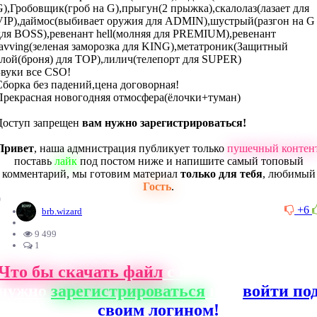
G),Гробовщик(гроб на G),прыгун(2 прыжка),скалолаз(лазает для
VIP),даймос(выбивает оружия для ADMIN),шустрый(разгон на G
для BOSS),ревенант hell(молняя для PREMIUM),ревенант
ravving(зеленая заморозка для KING),метатроник(Защитный
слой(броня) для TOP),лилич(телепорт для SUPER)
Звуки все CSO!
Сборка без падений,цена договорная!
Прекрасная новогодняя отмосфера(ёлочки+туман)
Доступ запрещен
вам нужно зарегистрироваться!
Привет
, наша адмнистрация публикует только
пушечный контен
поставь
лайк
под постом ниже и напишите самый топовый
комментарий, мы готовим материал
только для тебя
, любимый
Гость
.
0
+6
brb.wizard
9 499
1
Что бы скачать файл
с нашего сайта, ва
нужно
зарегистрироваться
или
войти по
своим логином!