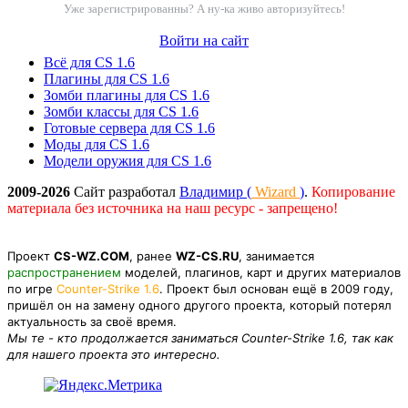
Уже зарегистрированны? А ну-ка живо авторизуйтесь!
Войти на сайт
Всё для CS 1.6
Плагины для CS 1.6
Зомби плагины для CS 1.6
Зомби классы для CS 1.6
Готовые сервера для CS 1.6
Моды для CS 1.6
Модели оружия для CS 1.6
2009-2026
Сайт разработал
Владимир (
Wizard
)
.
Копирование
материала без источника на наш ресурс - запрещено!
Проект
CS-WZ.COM
, ранее
WZ-CS.RU
, занимается
распространением
моделей, плагинов, карт и других материалов
по игре
Counter-Strike 1.6
. Проект был основан ещё в 2009 году,
пришёл он на замену одного другого проекта, который потерял
актуальность за своё время.
Мы те - кто продолжается заниматься Counter-Strike 1.6, так как
для нашего проекта это интересно.