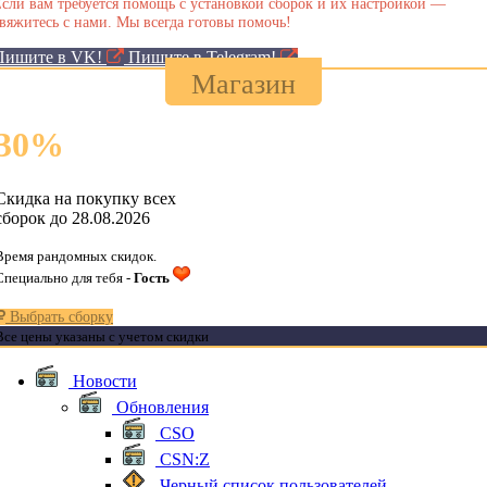
сли вам требуется помощь с установкой сборок и их настройкой —
вяжитесь с нами. Мы всегда готовы помочь!
Пишите в VK!
Пишите в Telegram!
Магазин
30
%
Скидка на покупку всех
сборок до 28.08.2026
Время рандомных скидок.
Специально для тебя -
Гость
Выбрать сборку
Все цены указаны с учетом скидки
Новости
Обновления
CSO
CSN:Z
Черный список пользователей