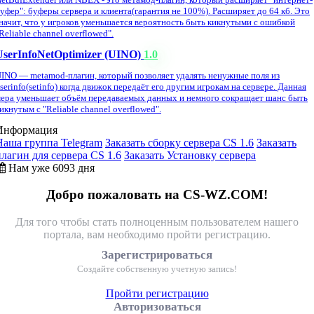
уфер": буферы сервера и клиента(гарантия не 100%). Расширяет до 64 кб. Это
начит, что у игроков уменьшается вероятность быть кикнутыми с ошибкой
Reliable channel overflowed".
UserInfoNetOptimizer (UINO)
1.0
INO — metamod-плагин, который позволяет удалять ненужные поля из
serinfo(setinfo) когда движок передаёт его другим игрокам на сервере. Данная
ера уменьшает объём передаваемых данных и немного сокращает шанс быть
икнутым с "Reliable channel overflowed".
Информация
Наша группа Telegram
Заказать сборку сервера CS 1.6
Заказать
плагин для сервера CS 1.6
Заказать Установку сервера
Нам уже 6093 дня
Добро пожаловать на CS-WZ.COM!
Для того чтобы стать полноценным пользователем нашего
портала, вам необходимо пройти регистрацию.
Зарегистрироваться
Создайте собственную учетную запись!
Пройти регистрацию
Авторизоваться