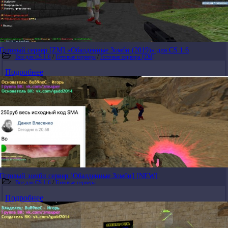
Готовый сервер [ZM] «Обалденные Зомби (2019)» для CS 1.6
Все для CS 1.6
/
Готовые сервера
/
Готовые сервера [ZM]
Подробнее
Готовый зомби сервер [Обалденные Зомби] [NEW]
Все для CS 1.6
/
Готовые сервера
Подробнее