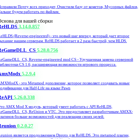
справили Почту всех приходит, Очистили базу от кометов, Мусорных файлов,
альше будем работать по файлам.
Основа для вашей сборки
ReHLDS
3.14.0.857
eHLDS (Reverse-engineered) - это новый шаг вперед, который дает второе
ыхание нашим серверам. ReHLDS работает в 2 раза быстрей, чем HLDS.
ReGameDLL_CS
5.28.0.756
eGameDLL_CS, Reverse-engineered mod CS - Улучшенная замена серверной
иблиотеки CS 1.6, расширяющая возможности игрового процесса.
AmxModx
5.2.9.4
MXModX - это Metamod дополнение, которое позволяет создавать новые
одификации для Half-Life на языке Pawn
ReAPI
5.26.0.338
то AMX Mod X модуль, который умеет работать с API ReHLDS,
eGameDLL_CS, ReUnion и VTC. Это предоставляет разработчикам AMXX-
лагинов больше возможностей для реализации своих целей.
Reunion
0.2.0.27
eunion является продолжением Dproto для ReHLDS. Это metamod плагин,