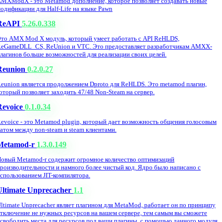
MXModX - это Metamod дополнение, которое позволяет создавать новые
одификации для Half-Life на языке Pawn
ReAPI
5.26.0.338
то AMX Mod X модуль, который умеет работать с API ReHLDS,
eGameDLL_CS, ReUnion и VTC. Это предоставляет разработчикам AMXX-
лагинов больше возможностей для реализации своих целей.
Reunion
0.2.0.27
eunion является продолжением Dproto для ReHLDS. Это metamod плагин,
оторый позволяет заходить 47/48 Non-Steam на сервер.
Revoice
0.1.0.34
evoice - это Metamod plugin, который дает возможность общения голосовым
атом между non-steam и steam клиентами.
Metamod-r
1.3.0.149
овый Metamod-r содержит огромное количество оптимизаций
роизводительности и намного более чистый код. Ядро было написано с
спользованием JIT-компилятора.
Ultimate Unprecacher
1.1
ltimate Unprecacher являет плагином для MetaMod, работает он по принципу
тключение не нужных ресурсов на вашем сервере, тем самым вы сможете
свободить места для ресурсов под ваши плагины, с помощью данного модуля