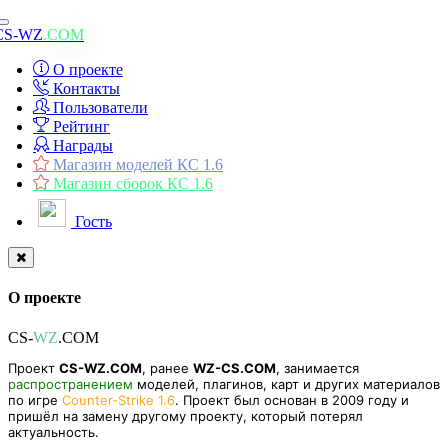
Toggle
CS-WZ
.COM
navigation
О проекте
Контакты
Пользователи
Рейтинг
Награды
Магазин моделей КС 1.6
Магазин сборок КС 1.6
Гость
О проекте
CS-
WZ
.COM
Проект
CS-WZ.COM
, ранее
WZ-CS.COM
, занимается
распространением
моделей, плагинов, карт и других материалов
по игре
Counter-Strike 1.6
. Проект был основан в 2009 году и
пришёл на замену другому проекту, который потерял
актуальность.