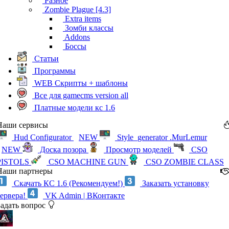
Разное
Zombie Plague [4.3]
Extra items
Зомби классы
Addons
Боссы
Статьи
Программы
WEB Скрипты + шаблоны
Все для gamecms version all
Платные модели кс 1.6
Наши сервисы
Hud Configurator
NEW
Style_generator .MurLemur
NEW
Доска позора
Просмотр моделей
CSO
PISTOLS
CSO MACHINE GUN
CSO ZOMBIE CLASS
Наши партнеры
Скачать КС 1.6 (Рекомендуем!)
Заказать установку
сервера!
VK Admin | ВКонтакте
Задать вопрос