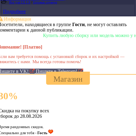
Все для CS 1.6
/
Готовые сервера
Подробнее
Информация
Посетители, находящиеся в группе
Гости
, не могут оставлять
комментарии к данной публикации.
Купить любую сборку или модель можно у нас в м
Внимание! [Платно]
сли вам требуется помощь с установкой сборок и их настройкой —
вяжитесь с нами. Мы всегда готовы помочь!
Пишите в VK!
Пишите в Telegram!
Магазин
30
%
Скидка на покупку всех
сборок до 28.08.2026
Время рандомных скидок.
Специально для тебя -
Гость