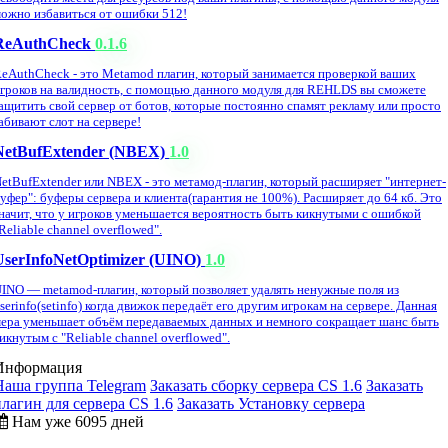
ожно избавиться от ошибки 512!
ReAuthCheck
0.1.6
eAuthCheck - это Metamod плагин, который занимается проверкой ваших
гроков на валидность, с помощью данного модуля для REHLDS вы сможете
ащитить свой сервер от ботов, которые постоянно спамят рекламу или просто
абивают слот на сервере!
NetBufExtender (NBEX)
1.0
etBufExtender или NBEX - это метамод-плагин, который расширяет "интернет-
уфер": буферы сервера и клиента(гарантия не 100%). Расширяет до 64 кб. Это
начит, что у игроков уменьшается вероятность быть кикнутыми с ошибкой
Reliable channel overflowed".
UserInfoNetOptimizer (UINO)
1.0
INO — metamod-плагин, который позволяет удалять ненужные поля из
serinfo(setinfo) когда движок передаёт его другим игрокам на сервере. Данная
ера уменьшает объём передаваемых данных и немного сокращает шанс быть
икнутым с "Reliable channel overflowed".
Информация
Наша группа Telegram
Заказать сборку сервера CS 1.6
Заказать
плагин для сервера CS 1.6
Заказать Установку сервера
Нам уже 6095 дней