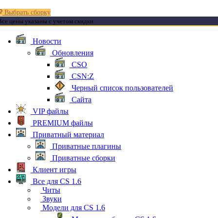
Выбрать сборку
Все цены указаны с учетом скидки
Новости
Обновления
CSO
CSN:Z
Черный список пользователей
Сайта
VIP файлы
PREMIUM файлы
Приватный материал
Приватные плагины
Приватные сборки
Клиент игры
Все для CS 1.6
Читы
Звуки
Модели для CS 1.6