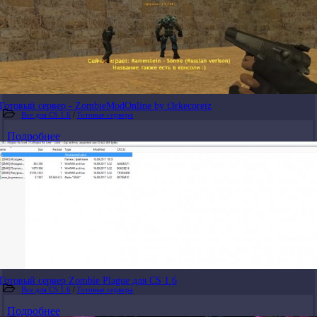
Готовый сервер - ZombieModOnline by t3rkecorejz
Все для CS 1.6
/
Готовые сервера
Подробнее
Готовый сервер Zombie Plague для CS 1.6
Все для CS 1.6
/
Готовые сервера
Подробнее