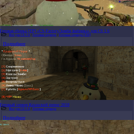
Готовая сборка [ZP] «CS-Factory/Зомби фабрика» для CS 1.6
Все для CS 1.6
/
Готовые сервера
/
Готовые сервера [ZM]
Подробнее
Готовый сервер Казахский пирог 2018
Все для CS 1.6
/
Готовые сервера
Подробнее