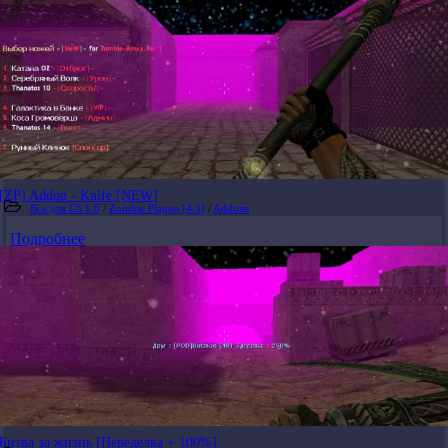
[ZP] Addon - Knife [NEW]
Все для CS 1.6
/
Zombie Plague [4.3]
/
Addons
Подробнее
Битва за жизнь [Переделка + 100%]