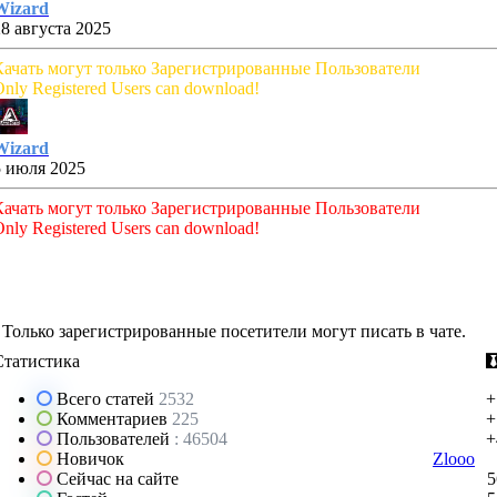
Wizard
28 августа 2025
Качать могут только Зарегистрированные Пользователи
nly Registered Users can download!
Wizard
5 июля 2025
Качать могут только Зарегистрированные Пользователи
nly Registered Users can download!
Только зарегистрированные посетители могут писать в чате.
Статистика
Всего статей
2532
+
Комментариев
225
+
Пользователей
: 46504
+
Новичок
Zlooo
Сейчас на сайте
5