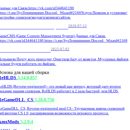
анные для Связи.https://vk.com/id344641190
ttps://t.me/SysTemmmmmm Discord: Wizard#2169Услуга Помощь в установке/
астройке серверов/модов/плагинов/сайтов.
2026-07-13
GameCMS Установка Настройка
ameCMS (Game Content Management System) Данные для Связи.
ttps://vk.com/id344641190 https://t.me/SysTemmmmmm Discord: Wizard#2169
2025-07-02
Обнова Фиксы на сайте.
справили Почту всех приходит, Очистили базу от кометов, Мусорных файлов,
альше будем работать по файлам.
Основа для вашей сборки
ReHLDS
3.14.0.857
eHLDS (Reverse-engineered) - это новый шаг вперед, который дает второе
ыхание нашим серверам. ReHLDS работает в 2 раза быстрей, чем HLDS.
ReGameDLL_CS
5.28.0.756
eGameDLL_CS, Reverse-engineered mod CS - Улучшенная замена серверной
иблиотеки CS 1.6, расширяющая возможности игрового процесса.
AmxModx
5.2.9.4