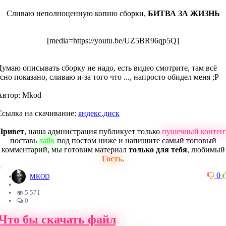
Сливаю неполноценную копию сборки,
БИТВА ЗА ЖИЗНЬ
[media=https://youtu.be/UZ5BR96qp5Q]
Думаю описывать сборку не надо, есть видео смотрите, там всё
сно показано, сливаю и-за того что ..., напросто обидел меня ;P
Автор: Mkod
Ссылка на скачивание:
яндекс.диск
Привет
, наша адмнистрация публикует только
пушечный контен
поставь
лайк
под постом ниже и напишите самый топовый
комментарий, мы готовим материал
только для тебя
, любимый
Гость
.
0
0
MKOD
5 571
0
Что бы скачать файл
с нашего сайта, ва