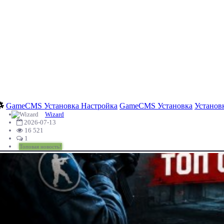
GameCMS Установка Настройка
GameCMS Установка
Установ
Wizard
2026-07-13
16 521
1
Топовая новость!