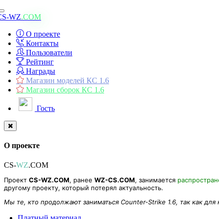
Toggle
CS-WZ
.COM
navigation
О проекте
Контакты
Пользователи
Рейтинг
Награды
Магазин моделей КС 1.6
Магазин сборок КС 1.6
Гость
О проекте
CS-
WZ
.COM
Проект
CS-WZ.COM
, ранее
WZ-CS.COM
, занимается
распростра
другому проекту, который потерял актуальность.
Мы те, кто продолжают заниматься Counter-Strike 1.6, так как для
Платный материал