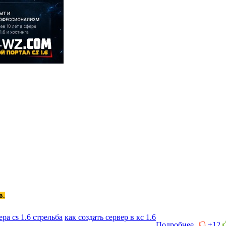
в.
ра cs 1.6 стрельба
как создать сервер в кс 1.6
Подробнее
+12