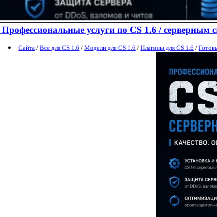
Профессиональные услуги по CS 1.6 / серверным 
Сайта
/
Все для CS 1.6
/
Модели для CS 1.6
/
Плагины для CS 1.6
/
Готовы