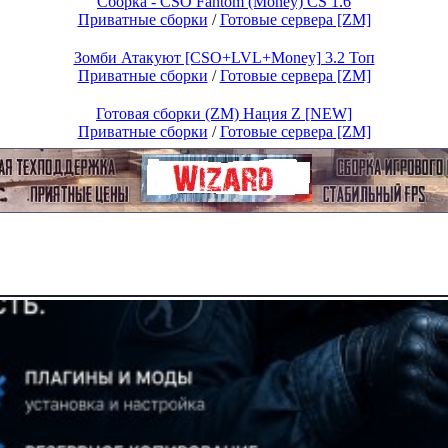
Cборка - CSO Fantom (Money) CS 1.6
Приватные сборки
/
Готовые сервера [ZM]
Зомби Атакуют [CSO+LVL+Money] 3.2 Топ
Приватные сборки
/
Готовые сервера [ZM]
Готовая сборки (ZM) Нация Z [NEW]
Приватные сборки
/
Готовые сервера [ZM]