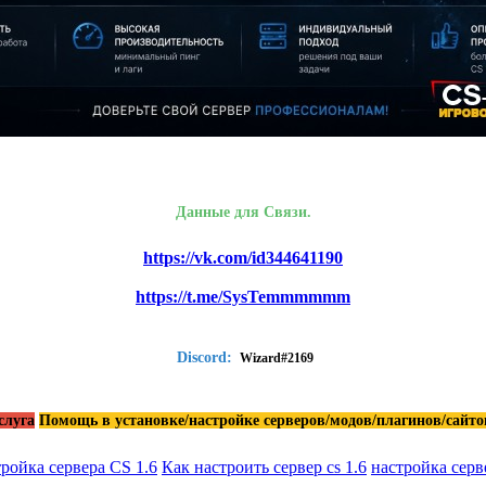
Данные для Связи.
https://vk.com/id344641190
https://t.me/SysTemmmmmm
Discord:
Wizard#2169
слуга
Помощь в установке/настройке серверов/модов/плагинов/сайто
ройка сервера CS 1.6
Как настроить сервер cs 1.6
настройка серве