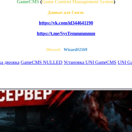
GameCMS
(
Game Content Management System
)
Данные для Связи.
https://vk.com/id344641190
https://t.me/SysTemmmmmm
Discord:
Wizard#2169
ка движка
GameCMS NULLED
Установка UNI GameCMS
UNI G