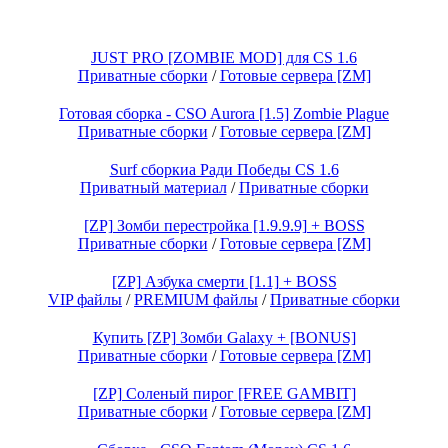
JUST PRO [ZOMBIE MOD] для CS 1.6
Приватные сборки
/
Готовые сервера [ZM]
Готовая сборка - CSO Aurora [1.5] Zombie Plague
Приватные сборки
/
Готовые сервера [ZM]
Surf сборкиа Ради Победы CS 1.6
Приватный материал
/
Приватные сборки
[ZP] Зомби перестройка [1.9.9.9] + BOSS
Приватные сборки
/
Готовые сервера [ZM]
[ZP] Азбука смерти [1.1] + BOSS
VIP файлы
/
PREMIUM файлы
/
Приватные сборки
Купить [ZP] Зомби Galaxy + [BONUS]
Приватные сборки
/
Готовые сервера [ZM]
[ZP] Соленый пирог [FREE GAMBIT]
Приватные сборки
/
Готовые сервера [ZM]