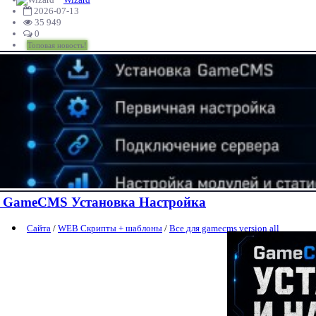
2026-07-13
35 949
0
Топовая новость!
GameCMS Установка Настройка
Сайта
/
WEB Скрипты + шаблоны
/
Все для gamecms version all