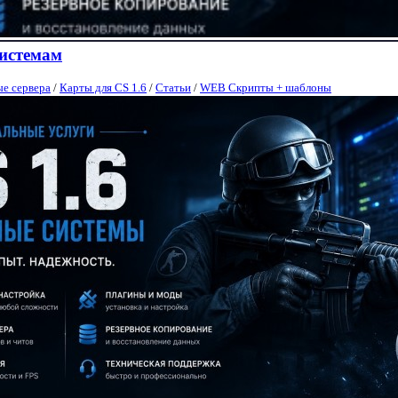
системам
е сервера
/
Карты для CS 1.6
/
Статьи
/
WEB Скрипты + шаблоны