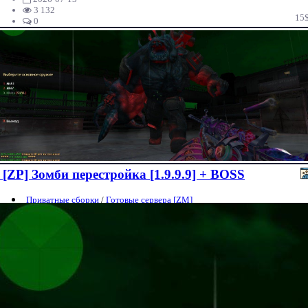
3 132
15
0
[ZP] Зомби перестройка [1.9.9.9] + BOSS
Приватные сборки
/
Готовые сервера [ZM]