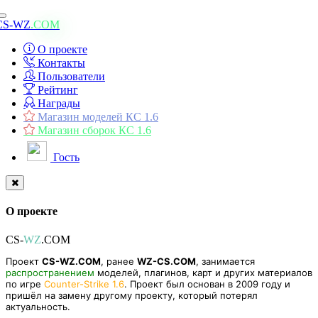
Toggle
CS-WZ
.COM
navigation
О проекте
Контакты
Пользователи
Рейтинг
Награды
Магазин моделей КС 1.6
Магазин сборок КС 1.6
Гость
О проекте
CS-
WZ
.COM
Проект
CS-WZ.COM
, ранее
WZ-CS.COM
, занимается
распространением
моделей, плагинов, карт и других материалов
по игре
Counter-Strike 1.6
. Проект был основан в 2009 году и
пришёл на замену другому проекту, который потерял
актуальность.