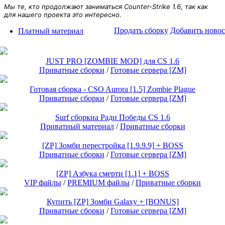
Мы те, кто продолжают заниматься Counter-Strike 1.6, так как
для нашего проекта это интересно.
Продать сборку
Добавить новос
Платный материал
15$
JUST PRO [ZOMBIE MOD] для CS 1.6
Приватные сборки
/
Готовые сервера [ZM]
15$
Готовая сборка - CSO Aurora [1.5] Zombie Plague
Приватные сборки
/
Готовые сервера [ZM]
15$
Surf сборкиа Ради Победы CS 1.6
Приватный материал
/
Приватные сборки
15$
[ZP] Зомби перестройка [1.9.9.9] + BOSS
Приватные сборки
/
Готовые сервера [ZM]
15$
[ZP] Азбука смерти [1.1] + BOSS
VIP файлы
/
PREMIUM файлы
/
Приватные сборки
15$. SMA Full
Купить [ZP] Зомби Galaxy + [BONUS]
Приватные сборки
/
Готовые сервера [ZM]
15$