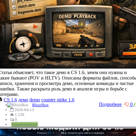
Статья объясняет, что такое демо в CS 1.6, зачем они нужны и
какие бывают (POV и HLTV). Описаны форматы файлов, способ
записи, хранения и просмотра демо, основные команды и частые
ошибки. Также раскрыта роль демо в анализе игры и борьбе с
читерами.
CS 1.6
демо
demo
counter strike 1.6
Подробнее
0
BlizzShot
2026-04-13
1 230
0
Топовая новость!