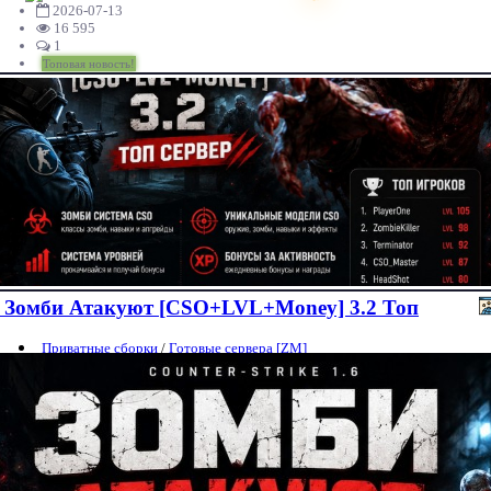
2026-07-13
16 595
1
Топовая новость!
Зомби Атакуют [CSO+LVL+Money] 3.2 Топ
Приватные сборки
/
Готовые сервера [ZM]