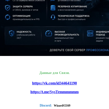
Данные для Связи.
https://vk.com/id344641190
https://t.me/SysTemmmmmm
Discord:
Wizard#2169