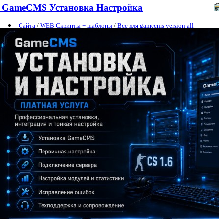
GameCMS Установка Настройка
Сайта
/
WEB Скрипты + шаблоны
/
Все для gamecms version all