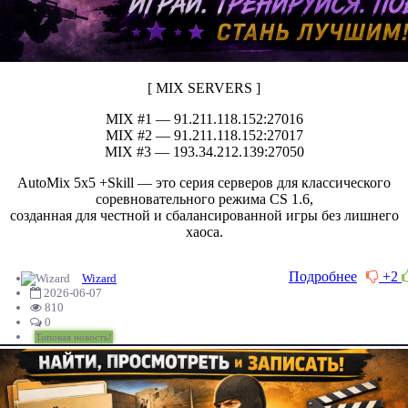
[ MIX SERVERS ]
MIX #1 — 91.211.118.152:27016
MIX #2 — 91.211.118.152:27017
MIX #3 — 193.34.212.139:27050
AutoMix 5x5 +Skill — это серия серверов для классического
соревновательного режима CS 1.6,
созданная для честной и сбалансированной игры без лишнего
хаоса.
Подробнее
+2
Wizard
2026-06-07
810
0
Топовая новость!