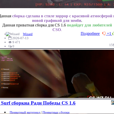
Данная
сборка сделана в стиле хоррор с красивой атмосферой 
новой графикой для зомби
.
Данная приватная сборка для CS 1.6
подойдет для любителей
CSO
.
Подробнее
+1
Wizard
2026-07-13
9 471
15
0
Surf сборкиа Ради Победы CS 1.6
Приватный материал
/
Приватные сборки