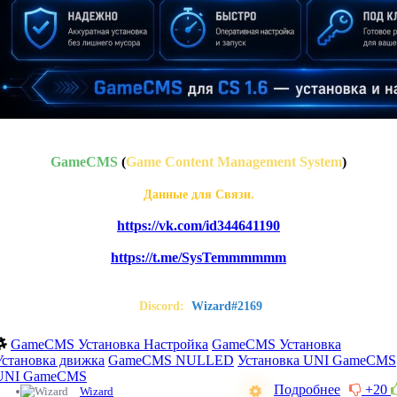
GameCMS
(
Game Content Management System
)
Данные для Связи.
https://vk.com/id344641190
https://t.me/SysTemmmmmm
Discord:
Wizard#2169
GameCMS Установка Настройка
GameCMS Установка
Установка движка
GameCMS NULLED
Установка UNI GameCMS
UNI GameCMS
Подробнее
+20
Wizard