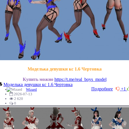
Моделька девушки кс 1.6 Чертовка
Купить можно
https://t.me/real_boys_model
Моделька девушки кс 1.6 Чертовка
Подробнее
+1
Wizard
2026-07-13
2 620
0