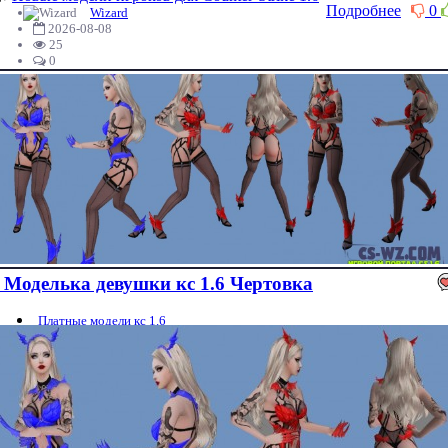
Подробнее
0
Wizard
2026-08-08
25
0
Моделька девушки кс 1.6 Чертовка
Платные модели кс 1.6