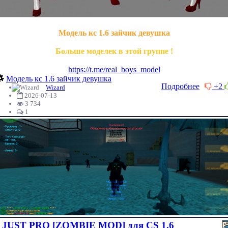
Модель кс 1.6 зайчик девушка
Больше моделек в этой группе !
https://t.me/real_boys_model
Модель кс 1.6 зайчик девушка
Подробнее
+2
Wizard
2026-07-13
3 734
1
JUST PRO [ZOMBIE MOD] для CS 1.6