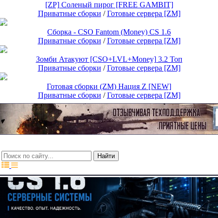
[ZP] Соленый пирог [FREE GAMBIT]
Приватные сборки
/
Готовые сервера [ZM]
15$
Cборка - CSO Fantom (Money) CS 1.6
Приватные сборки
/
Готовые сервера [ZM]
15$
Зомби Атакуют [CSO+LVL+Money] 3.2 Топ
Приватные сборки
/
Готовые сервера [ZM]
15$
Готовая сборки (ZM) Нация Z [NEW]
Приватные сборки
/
Готовые сервера [ZM]