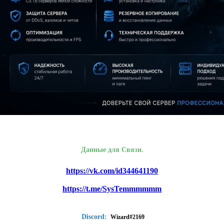
Данные для Связи.
https://vk.com/id344641190
https://t.me/SysTemmmmmm
Discord:
Wizard#2169