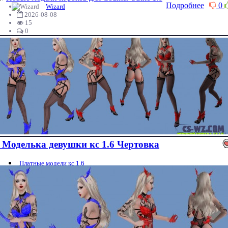
Подробнее
0
Wizard
2026-08-08
15
0
Моделька девушки кс 1.6 Чертовка
Платные модели кс 1.6