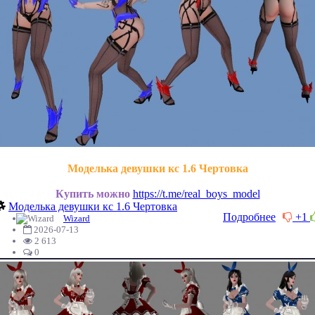
Моделька девушки кс 1.6 Чертовка
Купить можно
https://t.me/real_boys_model
Моделька девушки кс 1.6 Чертовка
Подробнее
+1
Wizard
2026-07-13
2 613
0