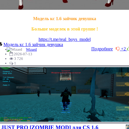
Модель кс 1.6 зайчик девушка
Больше моделек в этой группе !
https://t.me/real_boys_model
Модель кс 1.6 зайчик девушка
Подробнее
+2
Wizard
2026-07-13
3 726
1
JUST PRO [ZOMBIE MOD] для CS 1.6