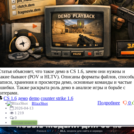
Статья объясняет, что такое демо в CS 1.6, зачем они нужны и
какие бывают (POV и HLTV). Описаны форматы файлов, способ
записи, хранения и просмотра демо, основные команды и частые
ошибки. Также раскрыта роль демо в анализе игры и борьбе с
читерами.
CS 1.6
демо
demo
counter strike 1.6
Подробнее
0
BlizzShot
2026-04-13
1 219
0
Топовая новость!