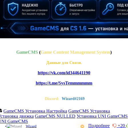
GameCMS
(
Game Content Management System
)
Данные для Связи.
https://vk.com/id344641190
https://t.me/SysTemmmmmm
Discord:
Wizard#2169
GameCMS Установка Настройка
GameCMS Установка
Установка движка
GameCMS NULLED
Установка UNI GameCMS
UNI GameCMS
Подробнее
+20
Wizard