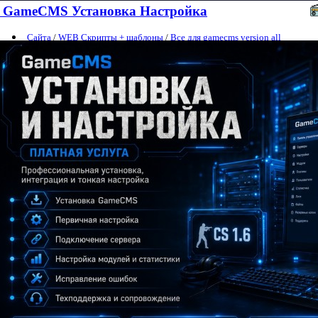
GameCMS Установка Настройка
Сайта
/
WEB Скрипты + шаблоны
/
Все для gamecms version all