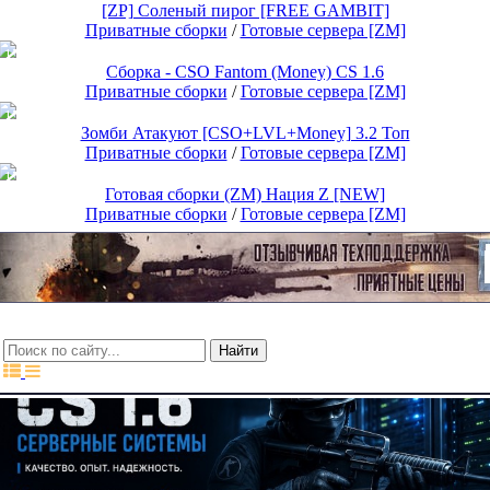
[ZP] Соленый пирог [FREE GAMBIT]
Приватные сборки
/
Готовые сервера [ZM]
15$
Cборка - CSO Fantom (Money) CS 1.6
Приватные сборки
/
Готовые сервера [ZM]
15$
Зомби Атакуют [CSO+LVL+Money] 3.2 Топ
Приватные сборки
/
Готовые сервера [ZM]
15$
Готовая сборки (ZM) Нация Z [NEW]
Приватные сборки
/
Готовые сервера [ZM]