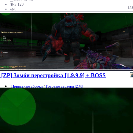
3 120
15
0
[ZP] Зомби перестройка [1.9.9.9] + BOSS
Приватные сборки
/
Готовые сервера [ZM]