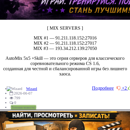
[ MIX SERVERS ]
MIX #1 — 91.211.118.152:27016
MIX #2 — 91.211.118.152:27017
MIX #3 — 193.34.212.139:27050
AutoMix 5x5 +Skill — это серия серверов для классического
соревновательного режима CS 1.6,
созданная для честной и сбалансированной игры без лишнего
хаоса.
Подробнее
+2
Wizard
2026-06-07
799
0
Топовая новость!