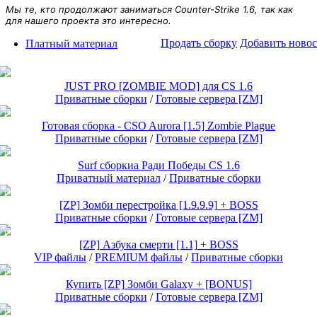
Мы те, кто продолжают заниматься Counter-Strike 1.6, так как
для нашего проекта это интересно.
Продать сборку
Добавить новос
Платный материал
15$
JUST PRO [ZOMBIE MOD] для CS 1.6
Приватные сборки
/
Готовые сервера [ZM]
15$
Готовая сборка - CSO Aurora [1.5] Zombie Plague
Приватные сборки
/
Готовые сервера [ZM]
15$
Surf сборкиа Ради Победы CS 1.6
Приватный материал
/
Приватные сборки
15$
[ZP] Зомби перестройка [1.9.9.9] + BOSS
Приватные сборки
/
Готовые сервера [ZM]
15$
[ZP] Азбука смерти [1.1] + BOSS
VIP файлы
/
PREMIUM файлы
/
Приватные сборки
15$. SMA Full
Купить [ZP] Зомби Galaxy + [BONUS]
Приватные сборки
/
Готовые сервера [ZM]
15$