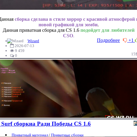
Данная
сборка сделана в стиле хоррор с красивой атмосферой 
новой графикой для зомби
.
Данная приватная сборка для CS 1.6
подойдет для любителей
CSO
.
Подробнее
+1
Wizard
2026-07-13
9 459
15
0
Surf сборкиа Ради Победы CS 1.6
Приватный материал
/
Приватные сборки