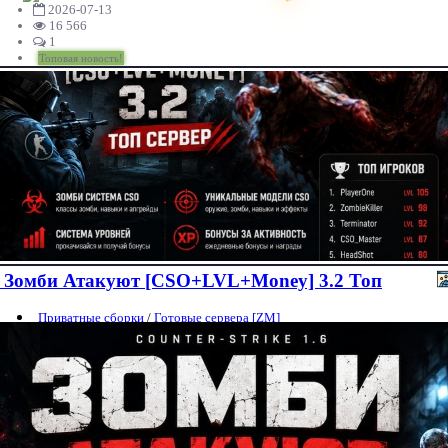
2026-07-13
16 566
1
Топовая новость!
Зомби Атакуют [CSO+LVL+Money] 3.2 Топ
Приватные сборки
/
Готовые сервера [ZM]