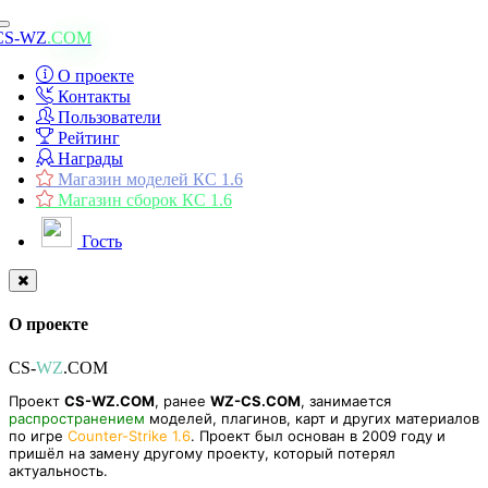
Toggle
CS-WZ
.COM
navigation
О проекте
Контакты
Пользователи
Рейтинг
Награды
Магазин моделей КС 1.6
Магазин сборок КС 1.6
Гость
О проекте
CS-
WZ
.COM
Проект
CS-WZ.COM
, ранее
WZ-CS.COM
, занимается
распространением
моделей, плагинов, карт и других материалов
по игре
Counter-Strike 1.6
. Проект был основан в 2009 году и
пришёл на замену другому проекту, который потерял
актуальность.